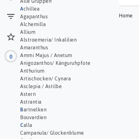
Alle Gruppen
A
chillea
Home
Agapanthus
Alchemilla
Allium
Alstroemeria/ Inkalilien
Amaranthus
Ammi Majus / Anetum
0
Anigozanthos/ Känguruhpfote
Anthurium
Artischocken/ Cynara
Asclepia / Astilbe
Astern
Astrantia
B
artnelken
Bouvardien
C
alla
Campanula/ Glockenblume