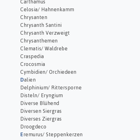
Carthamus
Celosia/ Hahnenkamm
Chrysanten
Chrysanth Santini
Chrysanth Verzweigt
Chrysanthemen
Clematis/ Waldrebe
Craspedia
Crocosmia
Cymbidien/ Orchiedeen
D
alien
Delphinium/ Rittersporne
Disteln/ Eryngium
Diverse Blühend
Diversen Siergras
Diverses Ziergras
Droogdeco
E
remurus/ Steppenkerzen