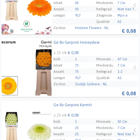
Inhalt
50
Mindestdurchmesser der Blüte
7 Cm
Anzahl
50
Reifegrad
Niet Van Toepassing
Leergut
917
Zeugnisse Mps Abc
Mps-a
Qualität
A1
Züchter
Holstein Flowers - NL
€
0,08
Ge Bv Gerponi Honeydew
Ge Bv Gerponi Honeydew
≥ 25 stk
€ 0,08
Kolli
1
Minimale Stammlänge
47 Cm
Inhalt
75
Mindestdurchmesser der Blüte
7 Cm
Anzahl
75
Reifegrad
1-2
Leergut
917
Qualität
A1
Züchter
Oudijk Gerbera - NL
€
0,08
Ge Bv Gerponi Kermit
Ge Bv Gerponi Kermit
≥ 25 stk
€ 0,08
Kolli
1
Minimale Stammlänge
50 Cm
Inhalt
25
Mindestdurchmesser der Blüte
7 Cm
Anzahl
25
Reifegrad
Niet Van Toepassing