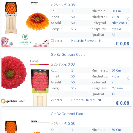
≥ 25 stk
€ 0,08
Kolli
1
Minimale Stammlänge
50 Cm
Inhalt
50
Mindestdurchmesser der Blüte
7 Cm
Anzahl
50
Reifegrad
Niet Van Toepassing
Leergut
917
Zeugnisse Mps Abc
Mps-a
Qualität
A1
Züchter
Holstein Flowers - NL
€
0,08
Ge Bv Gerponi Cupid
Ge Bv Gerponi Cupid
≥ 25 stk
€ 0,08
Kolli
1
Minimale Stammlänge
50 Cm
Inhalt
50
Mindestdurchmesser der Blüte
7 Cm
Anzahl
50
Reifegrad
7
Leergut
917
Zeugnisse Mps Abc
Mps-a+
Qualität
A1
Züchter
Gerbera United - NL
€
0,08
Ge Bv Gerponi Fanta
Ge Bv Gerponi Fanta
≥ 25 stk
€ 0,08
Kolli
1
Minimale Stammlänge
50 Cm