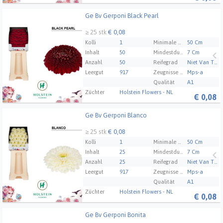
Ge Bv Gerponi Black Pearl
Ge Bv Gerponi Black Pearl
≥ 25 stk
€ 0,08
Kolli
1
Minimale Stammlänge
50 Cm
Inhalt
50
Mindestdurchmesser der Blüte
7 Cm
Anzahl
50
Reifegrad
Niet Van Toepassing
Leergut
917
Zeugnisse Mps Abc
Mps-a
Qualität
A1
Züchter
Holstein Flowers - NL
€
0,08
Ge Bv Gerponi Blanco
Ge Bv Gerponi Blanco
≥ 25 stk
€ 0,08
Kolli
1
Minimale Stammlänge
50 Cm
Inhalt
25
Mindestdurchmesser der Blüte
7 Cm
Anzahl
25
Reifegrad
Niet Van Toepassing
Leergut
917
Zeugnisse Mps Abc
Mps-a
Qualität
A1
Züchter
Holstein Flowers - NL
€
0,08
Ge Bv Gerponi Bonita
Ge Bv Gerponi Bonita