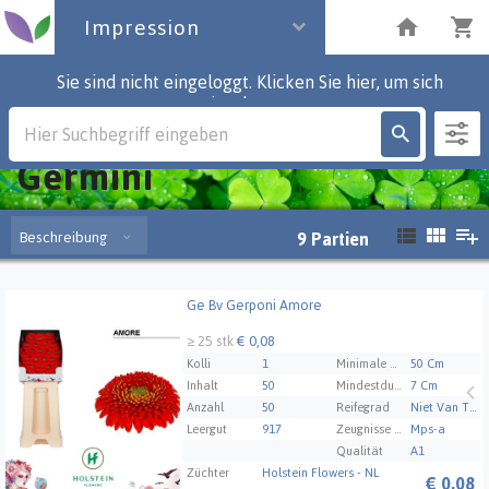
Impression
Sie sind nicht eingeloggt. Klicken Sie hier, um sich
einzuloggen.
Impression
Germini
Beschreibung
9
Partien
Ge Bv Gerponi Amore
Ge Bv Gerponi Amore
≥ 25 stk
€ 0,08
Kolli
1
Minimale Stammlänge
50 Cm
Inhalt
50
Mindestdurchmesser der Blüte
7 Cm
Anzahl
50
Reifegrad
Niet Van Toepassing
Leergut
917
Zeugnisse Mps Abc
Mps-a
Qualität
A1
Züchter
Holstein Flowers - NL
€
0,08