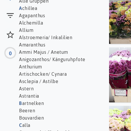
Alle Gruppen
A
chillea
Agapanthus
Alchemilla
Allium
Alstroemeria/ Inkalilien
Amaranthus
Ammi Majus / Anetum
0
Chr S
Anigozanthos/ Känguruhpfote
Anthurium
Artischocken/ Cynara
Asclepia / Astilbe
Astern
Astrantia
B
artnelken
Beeren
Chr S 
Bouvardien
C
alla