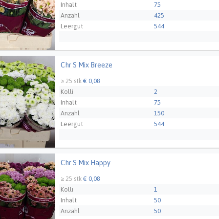
Inhalt
75
Anzahl
425
Leergut
544
Chr S Mix Breeze
 Mix Breeze
Züchter
Zentoo - NL
≥ 25 stk
€ 0,08
Kolli
2
Inhalt
75
Anzahl
150
Leergut
544
Chr S Mix Happy
 Mix Happy
Züchter
Zentoo - NL
≥ 25 stk
€ 0,08
Kolli
1
Inhalt
50
Anzahl
50