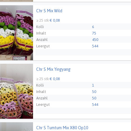
Chr S Mix Wild
Mix Wild
Züchter
van Helvoort Company 
≥ 25 stk
€ 0,08
Kolli
6
Inhalt
75
Anzahl
450
Leergut
544
Chr S Mix Yingyang
Mix Yingyang
Züchter
Zentoo - NL
≥ 25 stk
€ 0,08
Kolli
1
Inhalt
50
Anzahl
50
Leergut
544
Chr S Tumtum Mix X80 Op10
 Tumtum Mix X80 Op10