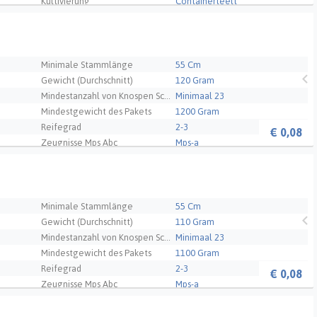
Kultivierung
Containerteelt
Qualität
A1
- NL
Minimale Stammlänge
55 Cm
Gewicht (Durchschnitt)
120 Gram
Mindestanzahl von Knospen Schnittblume
Minimaal 23
Mindestgewicht des Pakets
1200 Gram
Reifegrad
2-3
€
0,08
Zeugnisse Mps Abc
Mps-a
Kultivierung
120
Qualität
A1
Minimale Stammlänge
55 Cm
Gewicht (Durchschnitt)
110 Gram
Mindestanzahl von Knospen Schnittblume
Minimaal 23
Mindestgewicht des Pakets
1100 Gram
Reifegrad
2-3
€
0,08
Zeugnisse Mps Abc
Mps-a
Kultivierung
110
Qualität
A1