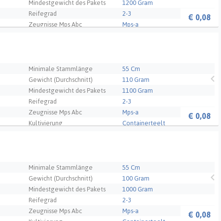
Mindestgewicht des Pakets
1200 Gram
Reifegrad
2-3
€
0,08
Zeugnisse Mps Abc
Mps-a
Kultivierung
120
Qualität
A1
Minimale Stammlänge
55 Cm
Gewicht (Durchschnitt)
110 Gram
Mindestgewicht des Pakets
1100 Gram
Reifegrad
2-3
Zeugnisse Mps Abc
Mps-a
€
0,08
Kultivierung
Containerteelt
Qualität
A1
Minimale Stammlänge
55 Cm
Gewicht (Durchschnitt)
100 Gram
Mindestgewicht des Pakets
1000 Gram
Reifegrad
2-3
Zeugnisse Mps Abc
Mps-a
€
0,08