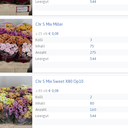
Leergut
544
Chr S Mix Miller
Mix Miller
Züchter
Zentoo - NL
≥ 25 stk
€ 0,08
Kolli
3
Inhalt
75
Anzahl
275
Leergut
544
Chr S Mix Sweet X80 Op10
 Mix Sweet X80 Op10
Züchter
Zentoo - NL
≥ 80 stk
€ 0,08
Kolli
2
Inhalt
80
Anzahl
160
Leergut
544