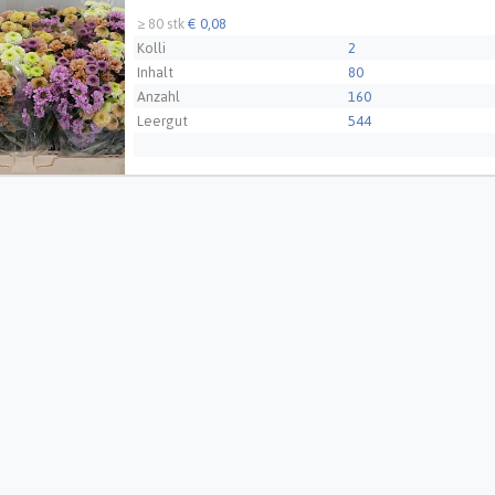
Züchter
Zentoo - NL
≥ 80 stk
€ 0,08
Kolli
2
Inhalt
80
Anzahl
160
Leergut
544
Züchter
van Helvoort Company 