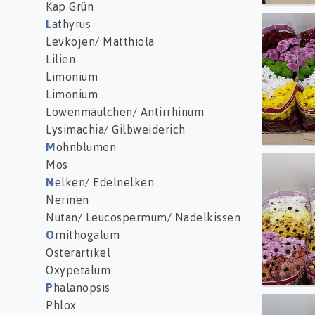
Kap Grün
L
athyrus
Chr S 
Levkojen/ Matthiola
Lilien
Limonium
Limonium
Löwenmäulchen/ Antirrhinum
Lysimachia/ Gilbweiderich
M
ohnblumen
Mos
Chr S 
N
elken/ Edelnelken
Nerinen
Nutan/ Leucospermum/ Nadelkissen
O
rnithogalum
Osterartikel
Oxypetalum
P
halanopsis
Phlox
Chr S