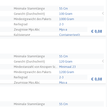
Minimale Stammlänge
55 Cm
Gewicht (Durchschnitt)
100 Gram
Mindestgewicht des Pakets
1000 Gram
Reifegrad
2-3
Zeugnisse Mps Abc
Mps-a
€
0,08
Kultivierung
Containerteelt
Qualität
A1
- NL
Minimale Stammlänge
55 Cm
Gewicht (Durchschnitt)
120 Gram
Mindestanzahl von Knospen Schnittblume
Minimaal 23
Mindestgewicht des Pakets
1200 Gram
Reifegrad
2-3
€
0,08
Zeugnisse Mps Abc
Mps-a
Kultivierung
120
Qualität
A1
Minimale Stammlänge
55 Cm