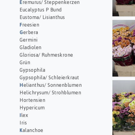
E
remurus/ Steppenkerzen
Eucalyptus P Bund
Eustoma/ Lisianthus
F
reesien
Chr S 
G
erbera
Germini
Gladiolen
Gloriosa/ Ruhmeskrone
Grün
Gypsophila
Gypsophila/ Schleierkraut
H
elianthus/ Sonnenblumen
Chr S
Helichrysum/ Strohblumen
Hortensien
Hypericum
I
lex
Iris
K
alanchoe