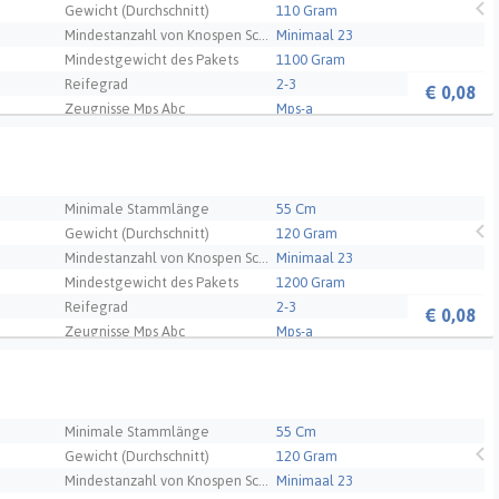
Gewicht (Durchschnitt)
110 Gram
Mindestanzahl von Knospen Schnittblume
Minimaal 23
Mindestgewicht des Pakets
1100 Gram
Reifegrad
2-3
€
0,08
Zeugnisse Mps Abc
Mps-a
Kultivierung
110
Qualität
A1
Minimale Stammlänge
55 Cm
Gewicht (Durchschnitt)
120 Gram
Mindestanzahl von Knospen Schnittblume
Minimaal 23
Mindestgewicht des Pakets
1200 Gram
Reifegrad
2-3
€
0,08
Zeugnisse Mps Abc
Mps-a
Kultivierung
120
Qualität
A1
Minimale Stammlänge
55 Cm
Gewicht (Durchschnitt)
120 Gram
Mindestanzahl von Knospen Schnittblume
Minimaal 23