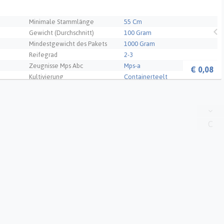
Minimale Stammlänge
55 Cm
Gewicht (Durchschnitt)
100 Gram
Mindestgewicht des Pakets
1000 Gram
Reifegrad
2-3
Zeugnisse Mps Abc
Mps-a
€
0,08
Kultivierung
Containerteelt
Qualität
A1
- NL
C