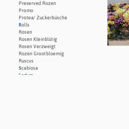
Preserved Rozen
Promo
Protea/ Zuckerbüsche
R
olls
Rosen
Rosen Kleinblütig
Rosen Verzweigt
Rozen Grootbloemig
Ruscus
S
cabiosa
Sedum
Solidago
Stauden
Strelitzia
T
anacetum (margriet)
Thlaspi
Trachelium
Tray, potts and labels