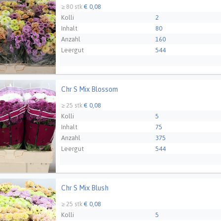
≥ 80 stk
€ 0,08
Kolli
2
Inhalt
80
Anzahl
160
Leergut
544
Chr S Mix Blossom
 Mix Blossom
Züchter
van Helvoort Company 
≥ 25 stk
€ 0,08
Kolli
5
Inhalt
75
Anzahl
375
Leergut
544
Chr S Mix Blush
Mix Blush
Züchter
Zentoo - NL
≥ 25 stk
€ 0,08
Kolli
5