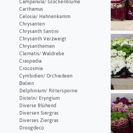
Campanula/ Glockenblume
Carthamus
Celosia/ Hahnenkamm
Chrysanten
Chrysanth Santini
Chrysanth Verzweigt
Chr S
Chrysanthemen
Clematis/ Waldrebe
Craspedia
Crocosmia
Cymbidien/ Orchiedeen
D
alien
Delphinium/ Rittersporne
Disteln/ Eryngium
Chr S
Diverse Blühend
Diversen Siergras
Diverses Ziergras
Droogdeco