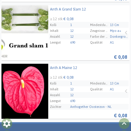
Anth A Grand Slam 12
Anth A Grand Slam 12
≥ 12 stk
€ 0,08
Kolli
1
Mindestdurchmesser der Blüte
13 Cm
Inhalt
12
Zeugnisse Mps Abc
Mps-a+
Anzahl
12
Farbe der Blüten/Beeren/Früchte 1
Donkergroen
Leergut
690
Qualität
A1
€
0,08
Anth A Maine 12
Anth A Maine 12
≥ 12 stk
€ 0,08
Kolli
1
Mindestdurchmesser der Blüte
13 Cm
Inhalt
12
Qualität
A1
Anzahl
12
Leergut
690
Züchter
Anthogether Oosterzon - NL
€
0,08