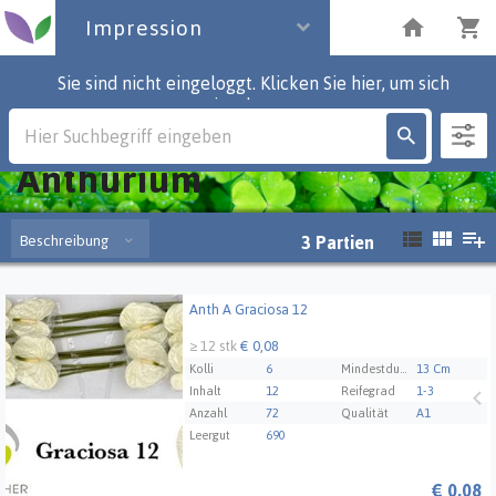
Impression
Sie sind nicht eingeloggt. Klicken Sie hier, um sich
einzuloggen.
Impression
Anthurium
Beschreibung
3
Partien
Anth A Graciosa 12
Anth A Graciosa 12
≥ 12 stk
€ 0,08
Kolli
6
Mindestdurchmesser der Blüte
13 Cm
Inhalt
12
Reifegrad
1-3
Anzahl
72
Qualität
A1
Leergut
690
€
0,08