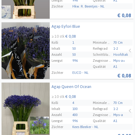
Leergut
996
Qualität
A1
Züchter
Hkw. R. Beentjes - NL
€
0,08
Agap Eyfori Blue
Agap Eyfori Blue
≥ 10 stk
€ 0,08
Kolli
1
Minimale Stammlänge
70 Cm
Inhalt
50
Reifegrad
1-2
Anzahl
50
Schnittblumen formen
Hoofdtak
Leergut
996
Zeugnisse Mps Abc
Mps-a+
Qualität
A1
Züchter
EIJCO - NL
€
0,08
Agap Queen Of Ocean
Agap Queen Of Ocean
≥ 10 stk
€ 0,08
Kolli
4
Minimale Stammlänge
70 Cm
Inhalt
100
Reifegrad
1-2
Anzahl
400
Zeugnisse Mps Abc
Mps-a
Leergut
996
Qualität
A1
Züchter
Kees Bleeker - NL