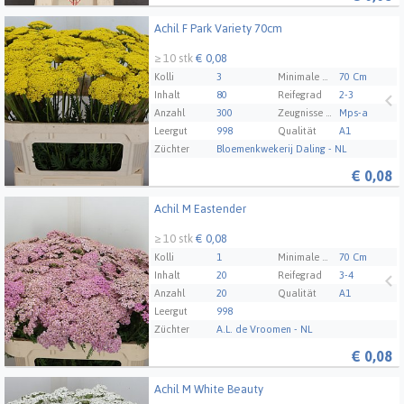
Achil F Park Variety 70cm
Achil F Park Variety 70cm
≥ 10 stk
€ 0,08
Kolli
3
Minimale Stammlänge
70 Cm
Inhalt
80
Reifegrad
2-3
Anzahl
300
Zeugnisse Mps Abc
Mps-a
Leergut
998
Qualität
A1
Züchter
Bloemenkwekerij Daling - NL
€
0,08
Achil M Eastender
Achil M Eastender
≥ 10 stk
€ 0,08
Kolli
1
Minimale Stammlänge
70 Cm
Inhalt
20
Reifegrad
3-4
Anzahl
20
Qualität
A1
Leergut
998
Züchter
A.L. de Vroomen - NL
€
0,08
Achil M White Beauty
Achil M White Beauty