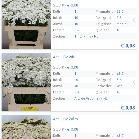
≥ 10 stk
€ 0,08
Kolli
1
Minimale Stammlänge
55 Cm
Inhalt
10
Reifegrad
2-3
Anzahl
10
Zeugnisse Mps Abc
Mps-a
Leergut
996
Qualität
A1
Züchter
Th.C. Prins - NL
€
0,08
Achil Ov Wit
Achil Ov Wit
≥ 10 stk
€ 0,08
Kolli
1
Minimale Stammlänge
65 Cm
Inhalt
40
Reifegrad
3-4
Anzahl
40
Farbe der Blüten/Beeren/Früchte 1
Wit
Leergut
998
Qualität
A1
Züchter
A.L. de Vroomen - NL
€
0,08
Achil Ov Zalm
Achil Ov Zalm
≥ 10 stk
€ 0,08
Kolli
1
Minimale Stammlänge
65 Cm