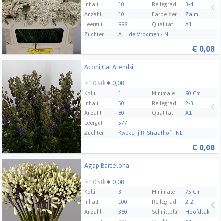
Inhalt
10
Reifegrad
3-4
Anzahl
10
Farbe der Blüten/Beeren/Früchte 1
Zalm
Leergut
998
Qualität
A1
Züchter
A.L. de Vroomen - NL
€
0,08
Aconi Car Arendsii
Aconi Car Arendsii
≥ 10 stk
€ 0,08
Kolli
1
Minimale Stammlänge
90 Cm
Inhalt
50
Reifegrad
2-3
Anzahl
80
Qualität
A1
Leergut
577
Züchter
Kwekerij R. Straathof - NL
€
0,08
Agap Barcelona
Agap Barcelona
≥ 10 stk
€ 0,08
Kolli
3
Minimale Stammlänge
75 Cm
Inhalt
100
Reifegrad
2-2
Anzahl
360
Schnittblumen formen
Hoofdtak