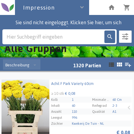
Impression
Sie sind nicht eingeloggt. Klicken Sie hier, um sich
einzuloggen.
Impression
Alle Gruppen
Beschreibung
1320
Partien
Achil F Park Variety 60cm
Achil F Park Variety 60cm
≥ 10 stk
€ 0,08
Kolli
1
Minimale Stammlänge
60 Cm
Inhalt
60
Reifegrad
2-3
Anzahl
110
Qualität
A1
Leergut
996
Züchter
Kwekerij De Tuin - NL
€
0,08