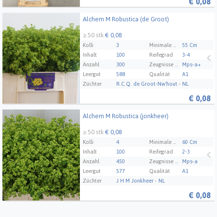
€
0,08
Alchem M Robustica (de Groot)
Alchem M Robustica (de Groot)
≥ 50 stk
€ 0,08
Kolli
3
Minimale Stammlänge
55 Cm
Inhalt
100
Reifegrad
3-4
Anzahl
300
Zeugnisse Mps Abc
Mps-a+
Leergut
588
Qualität
A1
Züchter
R.C.Q. de Groot-Nw'hout - NL
€
0,08
Alchem M Robustica (jonkheer)
Alchem M Robustica (jonkheer)
≥ 50 stk
€ 0,08
Kolli
4
Minimale Stammlänge
60 Cm
Inhalt
100
Reifegrad
2-3
Anzahl
450
Zeugnisse Mps Abc
Mps-a
Leergut
577
Qualität
A1
Züchter
J H M Jonkheer - NL
€
0,08