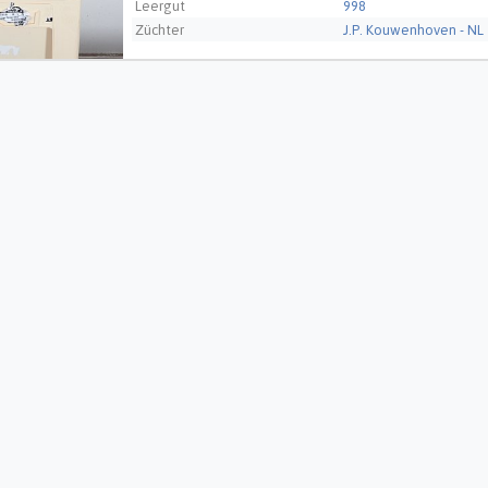
Leergut
998
Züchter
J.P. Kouwenhoven - NL