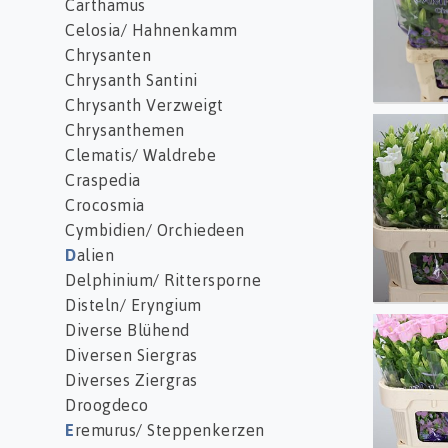
Carthamus
Celosia/ Hahnenkamm
Chrysanten
Chrysanth Santini
Chrysanth Verzweigt
Chrysanthemen
Camp 
Clematis/ Waldrebe
Craspedia
Crocosmia
Cymbidien/ Orchiedeen
D
alien
Delphinium/ Rittersporne
Disteln/ Eryngium
Diverse Blühend
Camp 
Diversen Siergras
Diverses Ziergras
Droogdeco
E
remurus/ Steppenkerzen