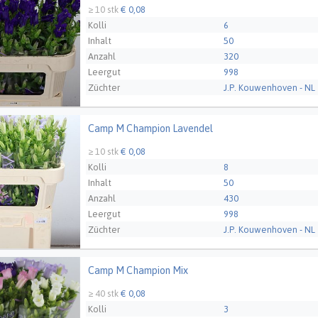
≥ 10 stk
€ 0,08
Kolli
6
Inhalt
50
Anzahl
320
Leergut
998
Züchter
J.P. Kouwenhoven - NL
Camp M Champion Lavendel
M Champion Lavendel
≥ 10 stk
€ 0,08
Kolli
8
Inhalt
50
Anzahl
430
Leergut
998
Züchter
J.P. Kouwenhoven - NL
Camp M Champion Mix
M Champion Mix
≥ 40 stk
€ 0,08
Kolli
3