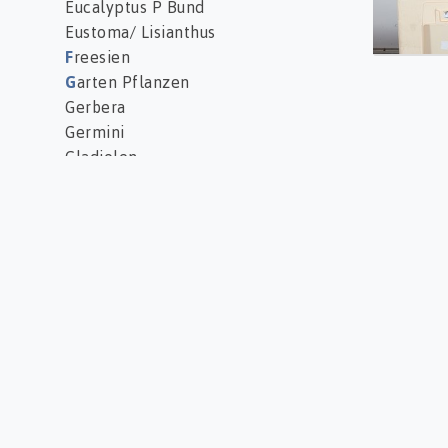
Eucalyptus P Bund
Eustoma/ Lisianthus
F
reesien
G
arten Pflanzen
Gerbera
Germini
Gladiolen
Gloriosa/ Ruhmeskrone
Grün
Gypsophila
Gypsophila/ Schleierkraut
H
elianthus/ Sonnenblumen
Helichrysum/ Strohblumen
Hortensien
Hypericum
I
lex
Iris
K
alanchoe