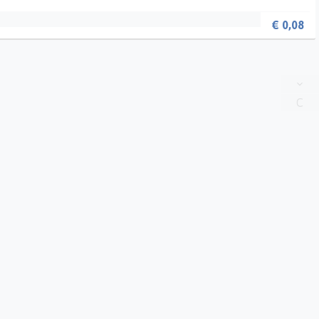
€
0,08
C