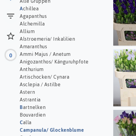
Alle Gruppen
A
chillea
Agapanthus
Alchemilla
Allium
Alstroemeria/ Inkalilien
Amaranthus
Ammi Majus / Anetum
0
Camp 
Anigozanthos/ Känguruhpfote
Anthurium
Artischocken/ Cynara
Asclepia / Astilbe
Astern
Astrantia
B
artnelken
Bouvardien
Camp 
C
alla
Campanula/ Glockenblume