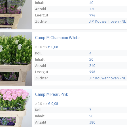
Inhalt
40
Anzahl
120
Leergut
996
Züchter
J.P. Kouwenhoven - NL
Camp M Champion White
M Champion White
≥ 10 stk
€ 0,08
Kolli
4
Inhalt
50
Anzahl
240
Leergut
998
Züchter
J.P. Kouwenhoven - NL
Camp M Pearl Pink
M Pearl Pink
≥ 10 stk
€ 0,08
Kolli
7
Inhalt
50
Anzahl
380