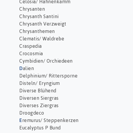
Celosia/ Hahnenkamm
Chrysanten
Chrysanth Santini
Chrysanth Verzweigt
Chrysanthemen
Clematis/ Waldrebe
Craspedia
Crocosmia
Cymbidien/ Orchiedeen
D
alien
Delphinium/ Rittersporne
Disteln/ Eryngium
Diverse Blühend
Diversen Siergras
Diverses Ziergras
Droogdeco
E
remurus/ Steppenkerzen
Eucalyptus P Bund