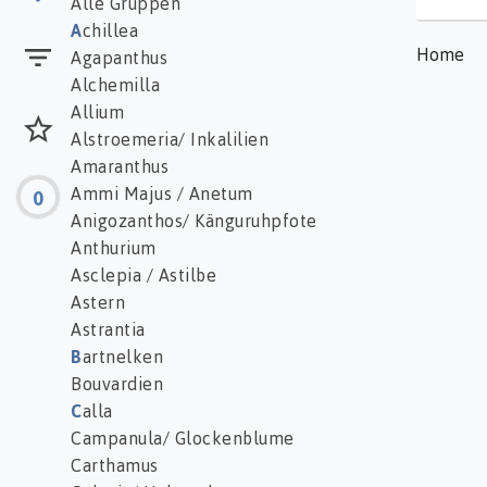
Alle Gruppen
A
chillea
Home
Agapanthus
Alchemilla
Allium
Alstroemeria/ Inkalilien
Amaranthus
Ammi Majus / Anetum
0
Anigozanthos/ Känguruhpfote
Anthurium
Asclepia / Astilbe
Astern
Astrantia
B
artnelken
Bouvardien
C
alla
Campanula/ Glockenblume
Carthamus