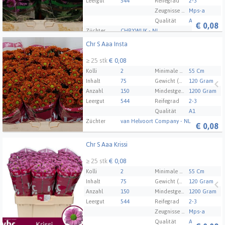
Leergut
544
Reifegrad
2-3
Zeugnisse Mps Abc
Mps-a
Qualität
A1
€
0,08
Züchter
CHRYWIJK - NL
Chr S Aaa Insta
Chr S Aaa Insta
≥ 25 stk
€ 0,08
Kolli
2
Minimale Stammlänge
55 Cm
Inhalt
75
Gewicht (Durchschnitt)
120 Gram
Anzahl
150
Mindestgewicht des Pakets
1200 Gram
Leergut
544
Reifegrad
2-3
Qualität
A1
Züchter
van Helvoort Company - NL
€
0,08
Chr S Aaa Krissi
Chr S Aaa Krissi
≥ 25 stk
€ 0,08
Kolli
2
Minimale Stammlänge
55 Cm
Inhalt
75
Gewicht (Durchschnitt)
120 Gram
Anzahl
150
Mindestgewicht des Pakets
1200 Gram
Leergut
544
Reifegrad
2-3
Zeugnisse Mps Abc
Mps-a
Qualität
A1