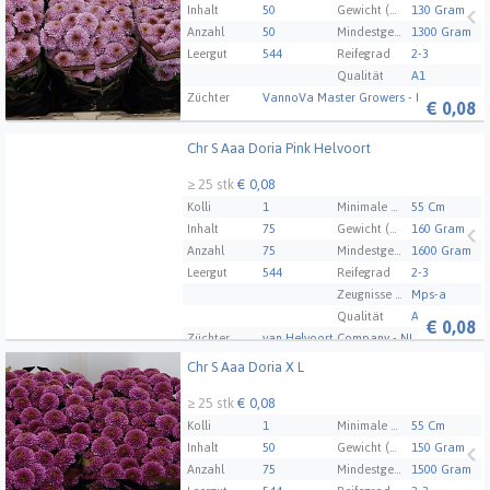
Inhalt
50
Gewicht (Durchschnitt)
130 Gram
Anzahl
50
Mindestgewicht des Pakets
1300 Gram
Leergut
544
Reifegrad
2-3
Qualität
A1
Züchter
VannoVa Master Growers - NL
€
0,08
Chr S Aaa Doria Pink Helvoort
Chr S Aaa Doria Pink Helvoort
≥ 25 stk
€ 0,08
Kolli
1
Minimale Stammlänge
55 Cm
Inhalt
75
Gewicht (Durchschnitt)
160 Gram
Anzahl
75
Mindestgewicht des Pakets
1600 Gram
Leergut
544
Reifegrad
2-3
Zeugnisse Mps Abc
Mps-a
Qualität
A1
€
0,08
Züchter
van Helvoort Company - NL
Chr S Aaa Doria X L
Chr S Aaa Doria X L
≥ 25 stk
€ 0,08
Kolli
1
Minimale Stammlänge
55 Cm
Inhalt
50
Gewicht (Durchschnitt)
150 Gram
Anzahl
75
Mindestgewicht des Pakets
1500 Gram