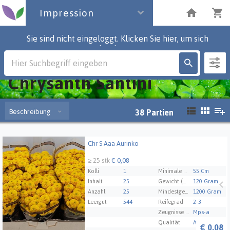
Impression
Sie sind nicht eingeloggt. Klicken Sie hier, um sich
einzuloggen.
Impression
Chrysanth Santini
Beschreibung
38
Partien
Chr S Aaa Aurinko
Chr S Aaa Aurinko
≥ 25 stk
€ 0,08
Kolli
1
Minimale Stammlänge
55 Cm
Inhalt
25
Gewicht (Durchschnitt)
120 Gram
Anzahl
25
Mindestgewicht des Pakets
1200 Gram
Leergut
544
Reifegrad
2-3
Zeugnisse Mps Abc
Mps-a
Qualität
A1
€
0,08