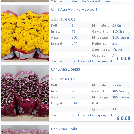
Züchter
VannoVa Master Growers - NL
Chr S Aaa Aurinko Helvoort
Chr S Aaa Aurinko Helvoort
≥ 25 stk
€ 0,08
Kolli
2
Minimale Stammlänge
55 Cm
Inhalt
75
Gewicht (Durchschnitt)
110 Gram
Anzahl
200
Mindestgewicht des Pakets
1100 Gram
Leergut
544
Reifegrad
2-3
Zeugnisse Mps Abc
Mps-a
Qualität
A1
€
0,08
Züchter
van Helvoort Company - NL
Chr S Aaa Doppia
Chr S Aaa Doppia
≥ 25 stk
€ 0,08
Kolli
1
Minimale Stammlänge
55 Cm
Inhalt
25
Gewicht (Durchschnitt)
105 Gram
Anzahl
25
Mindestgewicht des Pakets
1050 Gram
Leergut
544
Reifegrad
2-3
Qualität
A1
Züchter
van Helvoort Company - NL
€
0,08
Chr S Aaa Doria
Chr S Aaa Doria