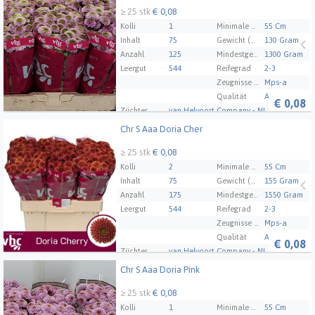
≥ 25 stk
€ 0,08
Kolli
1
Minimale Stammlänge
55 Cm
Inhalt
75
Gewicht (Durchschnitt)
130 Gram
Anzahl
125
Mindestgewicht des Pakets
1300 Gram
Leergut
544
Reifegrad
2-3
Zeugnisse Mps Abc
Mps-a
Qualität
A1
€
0,08
Züchter
van Helvoort Company - NL
Chr S Aaa Doria Cher
Chr S Aaa Doria Cher
≥ 25 stk
€ 0,08
Kolli
2
Minimale Stammlänge
55 Cm
Inhalt
75
Gewicht (Durchschnitt)
155 Gram
Anzahl
175
Mindestgewicht des Pakets
1550 Gram
Leergut
544
Reifegrad
2-3
Zeugnisse Mps Abc
Mps-a
Qualität
A1
€
0,08
Züchter
van Helvoort Company - NL
Chr S Aaa Doria Pink
Chr S Aaa Doria Pink
≥ 25 stk
€ 0,08
Kolli
1
Minimale Stammlänge
55 Cm