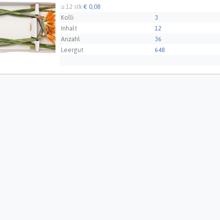
≥ 12 stk
€ 0,08
Kolli
3
Inhalt
12
Anzahl
36
Leergut
648
Züchter
H. van Hemert Flowers 