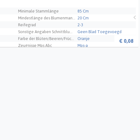
Minimale Stammlänge
85 Cm
Mindestlänge des Blumenmantels
20 Cm
Reifegrad
2-3
Sonstige Angaben Schnittblumen
Geen Blad Toegevoegd
Farbe der Blüten/Beeren/Früchte 1
Oranje
€
0,08
Zeugnisse Mps Abc
Mps-a
Qualität
A1
- ES