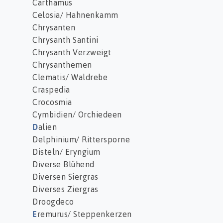
Carthamus
Celosia/ Hahnenkamm
Chrysanten
Chrysanth Santini
Chrysanth Verzweigt
Chrysanthemen
Clematis/ Waldrebe
Craspedia
Crocosmia
Cymbidien/ Orchiedeen
D
alien
Delphinium/ Rittersporne
Disteln/ Eryngium
Diverse Blühend
Diversen Siergras
Diverses Ziergras
Droogdeco
E
remurus/ Steppenkerzen