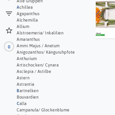
Alle Gruppen
A
chillea
Agapanthus
Alchemilla
Allium
Alstroemeria/ Inkalilien
Amaranthus
Ammi Majus / Anetum
0
Anigozanthos/ Känguruhpfote
Anthurium
Artischocken/ Cynara
Asclepia / Astilbe
Astern
Astrantia
B
artnelken
Bouvardien
C
alla
Campanula/ Glockenblume