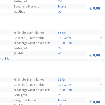
Reifegrad
2-3
Zeugnisse Mps Abc
Mps-a
€
0,08
Qualität
A1
- NL
Minimale Stammlänge
55 Cm
Gewicht (Durchschnitt)
130 Gram
Mindestgewicht des Pakets
1300 Gram
Reifegrad
2-3
Qualität
A1
€
0,08
s - NL
Minimale Stammlänge
55 Cm
Gewicht (Durchschnitt)
160 Gram
Mindestgewicht des Pakets
1600 Gram
Reifegrad
2-3
Zeugnisse Mps Abc
Mps-a
€
0,08