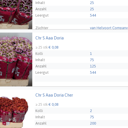
Inhalt
25
Anzahl
25
Leergut
544
Züchter
van Helvoort Company 
Chr S Aaa Doria
 Aaa Doria
≥ 25 stk
€ 0,08
Kolli
1
Inhalt
75
Anzahl
125
Leergut
544
Züchter
van Helvoort Company 
Chr S Aaa Doria Cher
 Aaa Doria Cher
≥ 25 stk
€ 0,08
Kolli
2
Inhalt
75
Anzahl
200