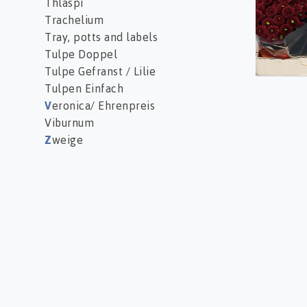
Thlaspi
Trachelium
Tray, potts and labels
Tulpe Doppel
Tulpe Gefranst / Lilie
Tulpen Einfach
V
eronica/ Ehrenpreis
Viburnum
Z
weige