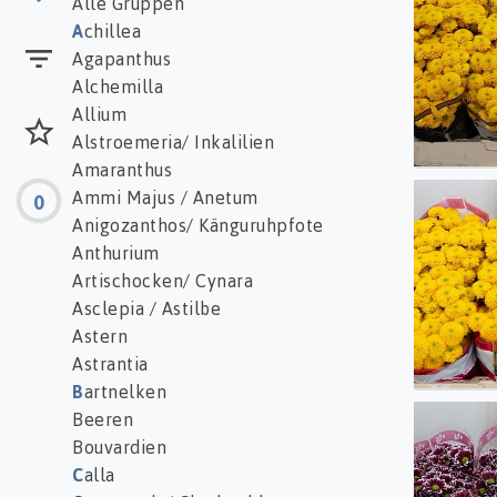
Alle Gruppen
A
chillea
Agapanthus
Alchemilla
Allium
Alstroemeria/ Inkalilien
Amaranthus
Ammi Majus / Anetum
0
Chr S
Anigozanthos/ Känguruhpfote
Anthurium
Artischocken/ Cynara
Asclepia / Astilbe
Astern
Astrantia
B
artnelken
Beeren
Chr S
Bouvardien
C
alla