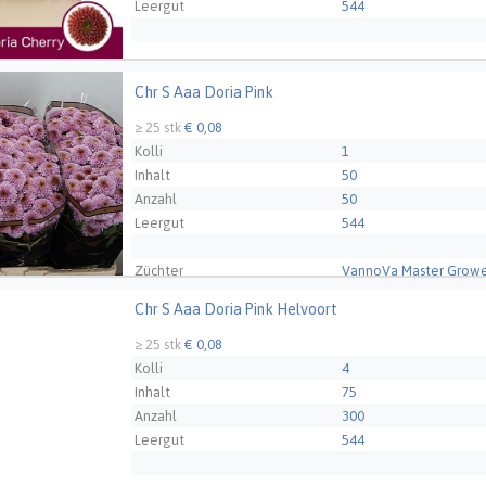
Leergut
544
Züchter
van Helvoort Company 
Chr S Aaa Doria Pink
Aaa Doria Pink
≥ 25 stk
€ 0,08
Kolli
1
Inhalt
50
Anzahl
50
Leergut
544
Züchter
VannoVa Master Grower
Chr S Aaa Doria Pink Helvoort
Aaa Doria Pink Helvoort
≥ 25 stk
€ 0,08
Kolli
4
Inhalt
75
Anzahl
300
Leergut
544