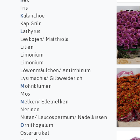
I
lex
Iris
Chr S 
K
alanchoe
Kap Grün
L
athyrus
Levkojen/ Matthiola
Lilien
Limonium
Limonium
Löwenmäulchen/ Antirrhinum
Chr S 
Lysimachia/ Gilbweiderich
M
ohnblumen
Mos
N
elken/ Edelnelken
Nerinen
Nutan/ Leucospermum/ Nadelkissen
O
rnithogalum
Osterartikel
Chr S 