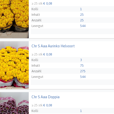
≥ 25 stk
€ 0,08
Kolli
1
Inhalt
25
Anzahl
25
Leergut
544
Züchter
VannoVa Master Grower
Chr S Aaa Aurinko Helvoort
 Aaa Aurinko Helvoort
≥ 25 stk
€ 0,08
Kolli
3
Inhalt
75
Anzahl
275
Leergut
544
Züchter
van Helvoort Company 
Chr S Aaa Doppia
 Aaa Doppia
≥ 25 stk
€ 0,08
Kolli
1