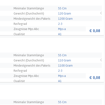
Minimale Stammlänge
55 Cm
Gewicht (Durchschnitt)
120 Gram
Mindestgewicht des Pakets
1200 Gram
Reifegrad
2-3
Zeugnisse Mps Abc
Mps-a
€
0,08
Qualität
A1
s - NL
Minimale Stammlänge
55 Cm
Gewicht (Durchschnitt)
110 Gram
Mindestgewicht des Pakets
1100 Gram
Reifegrad
2-3
Zeugnisse Mps Abc
Mps-a
€
0,08
Qualität
A1
- NL
Minimale Stammlänge
55 Cm