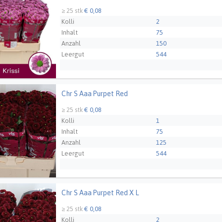
≥ 25 stk
€ 0,08
Kolli
2
Inhalt
75
Anzahl
150
Leergut
544
Züchter
van Helvoort Company 
Chr S Aaa Purpet Red
 Aaa Purpet Red
≥ 25 stk
€ 0,08
Kolli
1
Inhalt
75
Anzahl
125
Leergut
544
Züchter
van Helvoort Company 
Chr S Aaa Purpet Red X L
Aaa Purpet Red X L
≥ 25 stk
€ 0,08
Kolli
2