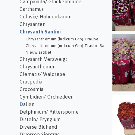
Campanula/ Glockenblume
Carthamus
Celosia/ Hahnenkamm
Chrysanten
Chrysanth Santini
Chrysanthemum (indicum Grp) Traube
Chr S
Chrysanthemum (indicum Grp) Traube Santini
Nieuw artikel
Chrysanth Verzweigt
Chrysanthemen
Clematis/ Waldrebe
Craspedia
Crocosmia
Cymbidien/ Orchiedeen
Chr S
D
alien
Delphinium/ Rittersporne
Disteln/ Eryngium
Diverse Blühend
Diversen Siergras