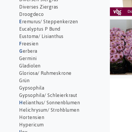
Diverses Ziergras
Droogdeco
E
remurus/ Steppenkerzen
Chr S 
Eucalyptus P Bund
Eustoma/ Lisianthus
F
reesien
G
erbera
Germini
Gladiolen
Gloriosa/ Ruhmeskrone
Grün
Chr S 
Gypsophila
Gypsophila/ Schleierkraut
H
elianthus/ Sonnenblumen
Helichrysum/ Strohblumen
Hortensien
Hypericum