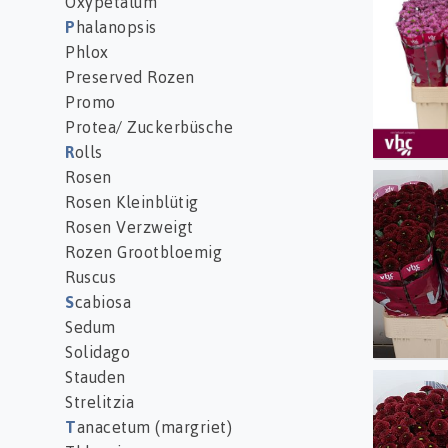
Oxypetalum
P
halanopsis
Phlox
Preserved Rozen
Promo
Protea/ Zuckerbüsche
R
olls
Rosen
Chr S
Rosen Kleinblütig
Rosen Verzweigt
Rozen Grootbloemig
Ruscus
S
cabiosa
Sedum
Solidago
Stauden
Chr S 
Strelitzia
T
anacetum (margriet)