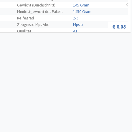
Gewicht (Durchschnitt)
145 Gram
Mindestgewicht des Pakets
1450 Gram
Reifegrad
2-3
Zeugnisse Mps Abc
Mps-a
€
0,08
Qualität
A1