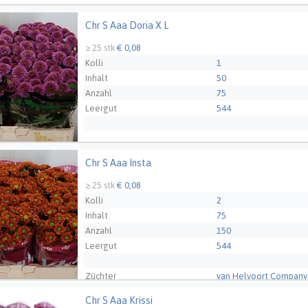
Züchter
van Helvoort Company 
Chr S Aaa Doria X L
Aaa Doria X L
≥ 25 stk
€ 0,08
Kolli
1
Inhalt
50
Anzahl
75
Leergut
544
Züchter
CHRYWIJK - NL
Chr S Aaa Insta
Aaa Insta
≥ 25 stk
€ 0,08
Kolli
2
Inhalt
75
Anzahl
150
Leergut
544
Züchter
van Helvoort Company 
Chr S Aaa Krissi
Aaa Krissi