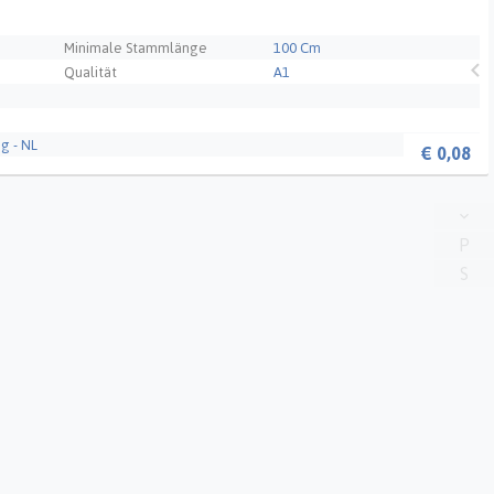
Minimale Stammlänge
100 Cm
Qualität
A1
g - NL
€
0,08
P
S