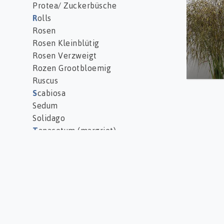
Protea/ Zuckerbüsche
R
olls
Rosen
Rosen Kleinblütig
Rosen Verzweigt
Rozen Grootbloemig
Ruscus
S
cabiosa
Sedum
Solidago
T
anacetum (margriet)
Thlaspi
Trachelium
Tray, potts and labels
Tulpe Doppel
Tulpen
Tulpen Einfach
V
eronica/ Ehrenpreis