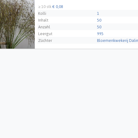
≥ 10 stk
€ 0,08
Kolli
1
Inhalt
50
Anzahl
50
Leergut
995
Züchter
Bloemenkwekerij Dalin