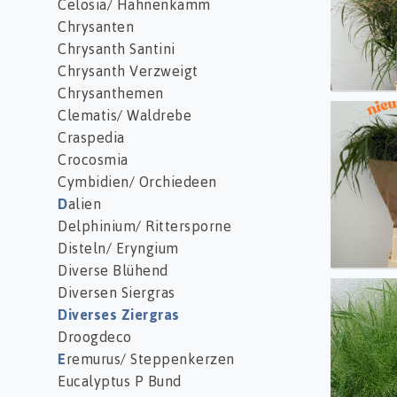
Celosia/ Hahnenkamm
Chrysanten
Chrysanth Santini
Chrysanth Verzweigt
Chrysanthemen
Clematis/ Waldrebe
Panic 
Craspedia
Crocosmia
Cymbidien/ Orchiedeen
D
alien
Delphinium/ Rittersporne
Disteln/ Eryngium
Diverse Blühend
Diversen Siergras
Panic 
Diverses Ziergras
Droogdeco
E
remurus/ Steppenkerzen
Eucalyptus P Bund