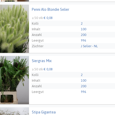
Penni Alo Blondie Selier
Alo Blondie Selier
≥ 50 stk
€ 0,08
Kolli
2
Inhalt
100
Anzahl
200
Leergut
996
Züchter
J Selier - NL
Siergras Mix
as Mix
≥ 50 stk
€ 0,08
Kolli
2
Inhalt
100
Anzahl
200
Leergut
996
Stipa Gigantea
 Gigantea