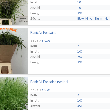
Inhalt
10
Anzahl
10
Leergut
996
Züchter
Bl.kw M. van Duijn - NL
Panic Vi Fontaine
Vi Fontaine
≥ 50 stk
€ 0,08
Kolli
7
Inhalt
100
Anzahl
750
Leergut
996
Panic Vi Fontaine (selier)
Vi Fontaine (selier)
≥ 50 stk
€ 0,08
Kolli
4
Inhalt
100
Anzahl
450