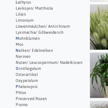
L
athyrus
Levkojen/ Matthiola
Penni 
Lilien
Limonium
Löwenmäulchen/ Antirrhinum
Lysimachia/ Gilbweiderich
M
ohnblumen
Mos
N
elken/ Edelnelken
Nerinen
Siergr
Nutan/ Leucospermum/ Nadelkissen
O
rnithogalum
Osterartikel
Oxypetalum
P
halanopsis
Phlox
Preserved Rozen
Promo
Stipa