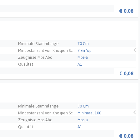
€
0,08
Minimale Stammlänge
70 Cm
Mindestanzahl von Knospen Schnittblume
7 En 'op'
Zeugnisse Mps Abc
Mps-a
Qualität
A1
€
0,08
Minimale Stammlänge
90 Cm
Mindestanzahl von Knospen Schnittblume
Minimaal 100
Zeugnisse Mps Abc
Mps-a
Qualität
A1
€
0,08