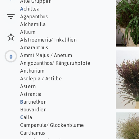
Alle Gruppen
A
chillea
Agapanthus
Alchemilla
Allium
Alstroemeria/ Inkalilien
Amaranthus
Ammi Majus / Anetum
0
Panic
Anigozanthos/ Känguruhpfote
Anthurium
Asclepia / Astilbe
Astern
Astrantia
B
artnelken
Bouvardien
C
alla
Panic 
Campanula/ Glockenblume
Carthamus