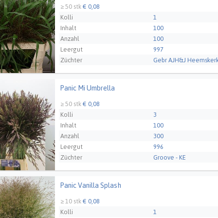
≥ 50 stk
€ 0,08
Kolli
1
Inhalt
100
Anzahl
100
Leergut
997
Züchter
Gebr AJH&J Heemskerk
Panic Mi Umbrella
 Mi Umbrella
≥ 50 stk
€ 0,08
Kolli
3
Inhalt
100
Anzahl
300
Leergut
996
Züchter
Groove - KE
Panic Vanilla Splash
Vanilla Splash
≥ 10 stk
€ 0,08
Kolli
1