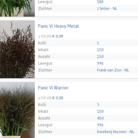
Leergut
588
Züchter
J Selier - NL
Panic Vi Heavy Metal
 Vi Heavy Metal
≥ 50 stk
€ 0,08
Kolli
1
Inhalt
150
Anzahl
150
Leergut
996
Züchter
Frank van Zon - NL
Panic Vi Warrior
Vi Warrior
≥ 50 stk
€ 0,08
Kolli
3
Inhalt
150
Anzahl
450
Leergut
996
Züchter
Kwekerij Nooren - NL