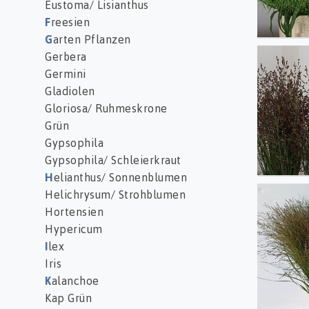
Eustoma/ Lisianthus
F
reesien
G
arten Pflanzen
Gerbera
Panic
Germini
Gladiolen
Gloriosa/ Ruhmeskrone
Grün
Gypsophila
Gypsophila/ Schleierkraut
H
elianthus/ Sonnenblumen
Helichrysum/ Strohblumen
Panic 
Hortensien
Hypericum
I
lex
Iris
K
alanchoe
Kap Grün