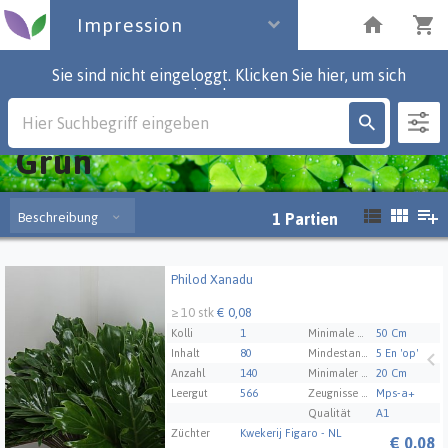
Impression
Sie sind nicht eingeloggt. Klicken Sie hier, um sich
einzuloggen.
Impression
Grün
Beschreibung
1
Partien
Philod Xanadu
Philod Xanadu
≥ 10 stk
€ 0,08
Kolli
1
Minimale Stammlänge
50 Cm
Inhalt
80
Mindestanzahl von Knospen Schnittblume
5 En 'op'
Anzahl
140
Minimaler Blattdurchmesser
20 Cm
Leergut
566
Zeugnisse Mps Abc
Mps-a+
Qualität
A1
Züchter
Kwekerij Figaro - NL
€
0,08