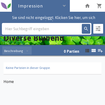
Impression
Sie sind nicht eingeloggt. Klicken Sie hier, um sich
einzuloggen.
Impression
Diverse Blühend
Beschreibung
0
Partien
Keine Parteien in dieser Gruppe.
Home