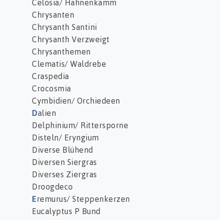
Celosia/ Hahnenkamm
Chrysanten
Chrysanth Santini
Chrysanth Verzweigt
Chrysanthemen
Clematis/ Waldrebe
Craspedia
Crocosmia
Cymbidien/ Orchiedeen
D
alien
Delphinium/ Rittersporne
Disteln/ Eryngium
Diverse Blühend
Diversen Siergras
Diverses Ziergras
Droogdeco
E
remurus/ Steppenkerzen
Eucalyptus P Bund