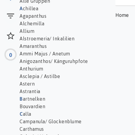
Alle Gruppen
A
chillea
Home
Agapanthus
Alchemilla
Allium
Alstroemeria/ Inkalilien
Amaranthus
Ammi Majus / Anetum
0
Anigozanthos/ Känguruhpfote
Anthurium
Asclepia / Astilbe
Astern
Astrantia
B
artnelken
Bouvardien
C
alla
Campanula/ Glockenblume
Carthamus