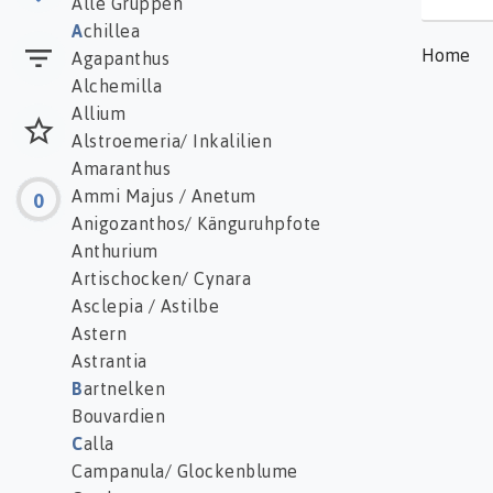
Alle Gruppen
A
chillea
Home
Agapanthus
Alchemilla
Allium
Alstroemeria/ Inkalilien
Amaranthus
Ammi Majus / Anetum
0
Anigozanthos/ Känguruhpfote
Anthurium
Artischocken/ Cynara
Asclepia / Astilbe
Astern
Astrantia
B
artnelken
Bouvardien
C
alla
Campanula/ Glockenblume