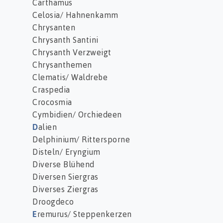
Carthamus
Celosia/ Hahnenkamm
Chrysanten
Chrysanth Santini
Chrysanth Verzweigt
Chrysanthemen
Clematis/ Waldrebe
Craspedia
Crocosmia
Cymbidien/ Orchiedeen
D
alien
Delphinium/ Rittersporne
Disteln/ Eryngium
Diverse Blühend
Diversen Siergras
Diverses Ziergras
Droogdeco
E
remurus/ Steppenkerzen