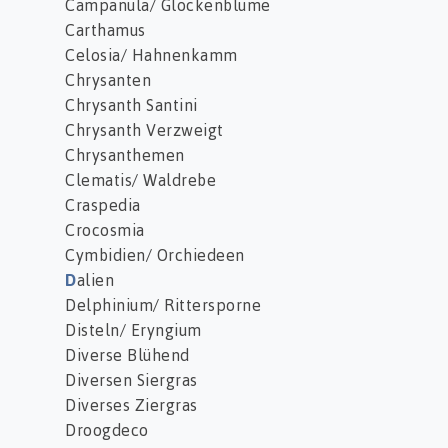
Campanula/ Glockenblume
Carthamus
Celosia/ Hahnenkamm
Chrysanten
Chrysanth Santini
Chrysanth Verzweigt
Chrysanthemen
Clematis/ Waldrebe
Craspedia
Crocosmia
Cymbidien/ Orchiedeen
D
alien
Delphinium/ Rittersporne
Disteln/ Eryngium
Diverse Blühend
Diversen Siergras
Diverses Ziergras
Droogdeco