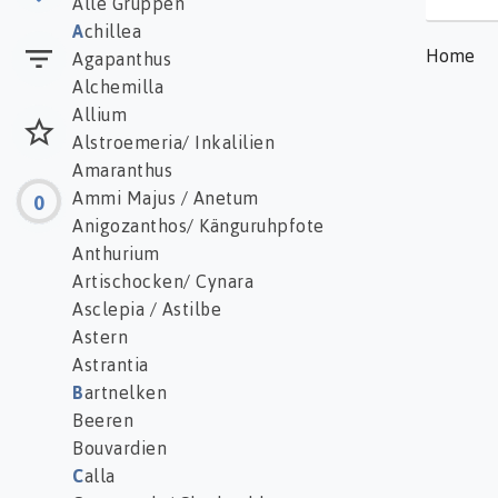
Alle Gruppen
A
chillea
Home
Agapanthus
Alchemilla
Allium
Alstroemeria/ Inkalilien
Amaranthus
Ammi Majus / Anetum
0
Anigozanthos/ Känguruhpfote
Anthurium
Artischocken/ Cynara
Asclepia / Astilbe
Astern
Astrantia
B
artnelken
Beeren
Bouvardien
C
alla