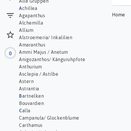
Alle Gruppen
A
chillea
Home
Agapanthus
Alchemilla
Allium
Alstroemeria/ Inkalilien
Amaranthus
Ammi Majus / Anetum
0
Anigozanthos/ Känguruhpfote
Anthurium
Asclepia / Astilbe
Astern
Astrantia
B
artnelken
Bouvardien
C
alla
Campanula/ Glockenblume
Carthamus