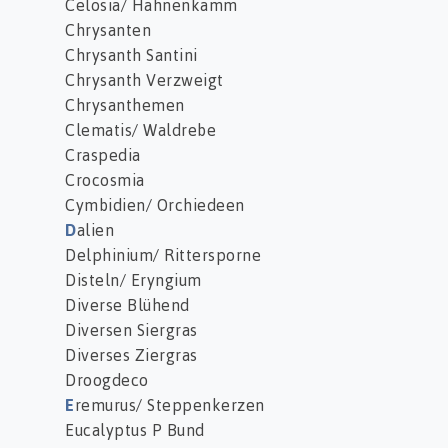
Celosia/ Hahnenkamm
Chrysanten
Chrysanth Santini
Chrysanth Verzweigt
Chrysanthemen
Clematis/ Waldrebe
Craspedia
Crocosmia
Cymbidien/ Orchiedeen
D
alien
Delphinium/ Rittersporne
Disteln/ Eryngium
Diverse Blühend
Diversen Siergras
Diverses Ziergras
Droogdeco
E
remurus/ Steppenkerzen
Eucalyptus P Bund