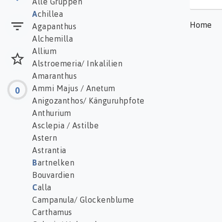
Alle Gruppen
A
chillea
Home
Agapanthus
Alchemilla
Allium
Alstroemeria/ Inkalilien
Amaranthus
Ammi Majus / Anetum
0
Anigozanthos/ Känguruhpfote
Anthurium
Asclepia / Astilbe
Astern
Astrantia
B
artnelken
Bouvardien
C
alla
Campanula/ Glockenblume
Carthamus