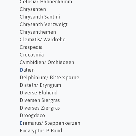
Celosia/ Hahnenkamm
Chrysanten
Chrysanth Santini
Chrysanth Verzweigt
Chrysanthemen
Clematis/ Waldrebe
Craspedia
Crocosmia
Cymbidien/ Orchiedeen
D
alien
Delphinium/ Rittersporne
Disteln/ Eryngium
Diverse Blühend
Diversen Siergras
Diverses Ziergras
Droogdeco
E
remurus/ Steppenkerzen
Eucalyptus P Bund