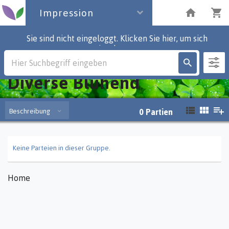
Impression
Sie sind nicht eingeloggt. Klicken Sie hier, um sich
einzuloggen.
Impression
Diverse Blühend
Beschreibung
0
Partien
Keine Parteien in dieser Gruppe.
Home